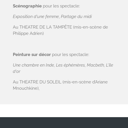
Scénographie
pour les spectacle:
Exposition d'une femme
,
Partage du midi
Au THEATRE DE LA TAMPÊTE (mis-en-scène de
Philippe Adrien)
Peinture sur décor
pour les spectacle:
Une chambre en Inde, Les éphémères, Macbeth, L'île
d'or
Au THEATRE DU SOLEIL (mis-en-scène d’Ariane
Mnouchkine),