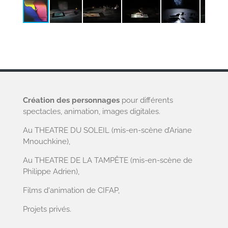
Création des personnages
pour différents
spectacles, animation, images digitales.
Au THEATRE DU SOLEIL (mis-en-scène
d’Ariane
Mnouchkine
),
Au THEATRE DE LA TAMPÊTE (mis-en-scène de
Philippe Adrien
),
Films d'animation de CIFAP,
Projets privés.