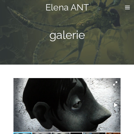
Elena ANT
Passer
au
contenu
principal
galerie